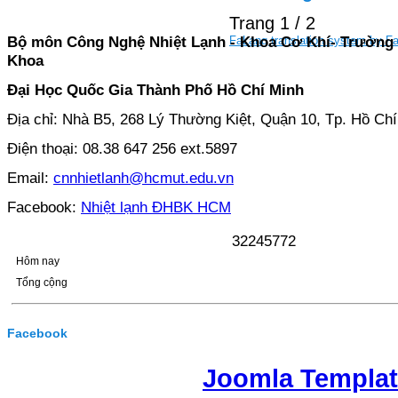
Trang 1 / 2
Bộ môn Công Nghệ Nhiệt Lạnh - Khoa Cơ Khí- Trường
FaLang translation system by F
Khoa
Đại Học Quốc Gia Thành Phố Hồ Chí Minh
Địa chỉ: Nhà B5, 268 Lý Thường Kiệt, Quận 10, Tp. Hồ Ch
Điện thoại: 08.38 647 256 ext.5897
Email:
cnnhietlanh@hcmut.edu.vn
Facebook:
Nhiệt lạnh ĐHBK HCM
3
2
2
4
5
7
7
2
Hôm nay
Tổng cộng
Facebook
Joomla Templa