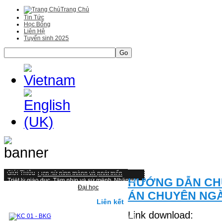
Trang Chủ
Tin Tức
Học Bổng
Liên Hệ
Tuyển sinh 2025
Go
Giới Thiệu
Lịch sử hình thành và phát triển
HƯỚNG DẪN CHU
Triết lý giáo duc, Tầm nhìn và sứ mệnh
Nhân sự
Một số hình ảnh tiêu biểu
Đại học
ÁN CHUYÊN NGÀ
Mục tiêu, chuẩn đầu ra và hình thức đánh giá
Kiểm định và cơ hội nghề nghiệp
Liên kết
Cấu trúc chương trình Đại học
Link download:
CHƯƠNG TRÌNH ĐÀO TẠO TỪ 2019 ĐẾN NAY