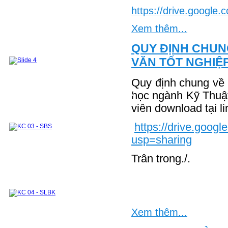
CHƯƠNG TRÌNH ĐÀO TẠO 2018 VỀ TRƯỚC
Sau đại học
Đào tạo Thạc sỹ
https://drive.googl
Đề cương các môn học ThS
Danh sách học viên ThS đã bảo vệ
Xem thêm...
Đào tạo tiến sỹ
Nghiên Cứu Khoa Học và Chuyển giao
Công Nghệ
QUY ĐỊNH CHUNG
Hướng nghiên cứu
Đề tài - Dự án
Công bố khoa học
Sách tham khảo
Bài báo
VĂN TỐT NGHIỆ
Các khoá đào tạo cho doanh nghiệp
Phòng Thí Nghiệm
Mục tiêu của phòng thí nghiệm
Danh sách các thiết bị thí nghiệm
Quy định chung về v
Khu thí nghiệm và thực hành chung
Phòng thí nghiệm Nhiệt động và Truyền nhiệt
học ngành Kỹ Thuậ
Module 1
Module 2
viên download tại li
Các môn học kết hợp thực hành thí nghiệm
Hệ thống TB phục vụ nghiên cứu khoa học và hỗ
trợ doanh nghiệp
https://drive.go
Hợp Tác Quốc Tế
Hợp Tác trong Nước
Đối tác
Các khóa đào tạo cho doanh nghiệp
usp=sharing
Cựu sinh viên & Học viên
Cựu sinh viên
Cựu học viên
Những tấm lòng vàng
Trân trong./.
Xem thêm...